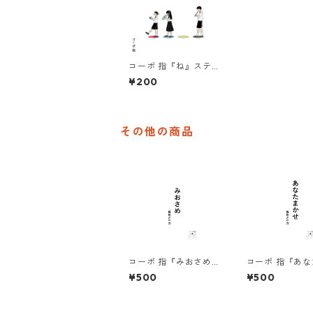
コーポ 指『ね』ステッ
カー
¥200
その他の商品
コーポ 指『みおさめ』
コーポ 指『あ
上演台本
せ』上演台本
¥500
¥500