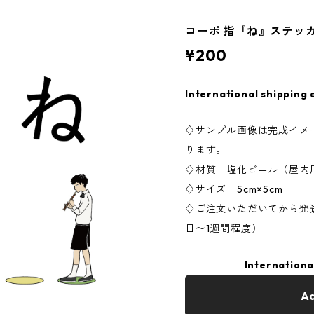
コーポ 指『ね』ステッ
¥200
International shipping 
♢サンプル画像は完成イメ
ります。
♢材質 塩化ビニル（屋内
♢サイズ 5cm×5cm
♢ご注文いただいてから発
日〜1週間程度）
Internationa
Ad