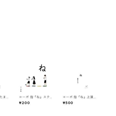
なたまか
コーポ 指『ね』ステッ
コーポ 指『ね』上演台
カー
本
¥200
¥500